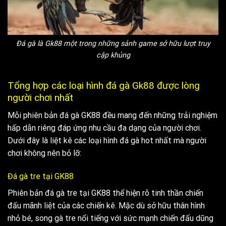
Đá gà là Gk88 một trong những sảnh game sở hữu lượt truy
cập khủng
Tổng hợp các loại hình đá gà Gk88 được lòng
người chơi nhất
Mỗi phiên bản đá gà GK88 đều mang đến những trải nghiệm
hấp dẫn riêng đáp ứng nhu cầu đa dạng của người chơi.
Dưới đây là liệt kê các loại hình đá gà hot nhất mà người
chơi không nên bỏ lỡ:
Đá gà tre tại GK88
Phiên bản đá gà tre tại GK88 thể hiện rõ tinh thần chiến
đấu mãnh liệt của các chiến kê. Mặc dù sở hữu thân hình
nhỏ bé, song gà tre nổi tiếng với sức mạnh chiến đấu dũng