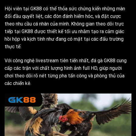
Hội viên tại GK88 có thể thỏa sức chứng kiến những màn
đối đầu quyết liệt, các đòn đánh hiểm hóc, và đặt cược
theo nhu cầu cá nhân của mình. Không gian theo dõi trực
tiếp tại GK88 được thiết kế tối ưu nhằm tạo ra cảm giác
hồi hộp và kịch tính như đang có mặt tại các đấu trường
thực tế.
Với công nghệ livestream tiên tiến nhất, đá gà GK88 cung
cấp các trận với chất lượng hình ảnh full HD, giúp người
chơi theo dõi rõ nét từng pha tấn công và phòng thủ của
các chiến kê.