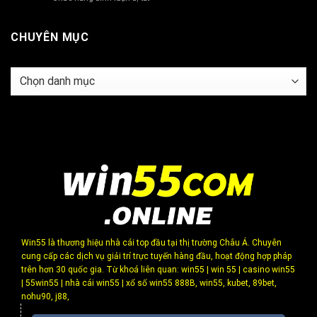
Đấu
Đăng
Đấu
Kịch
Nhập
Kịch
Tính
ABC8
CHUYÊN MỤC
Tính
Toàn
–
Tại
Cầu
Hành
Sảnh
Trình
Đá
Chuyên
Chinh
Gà
Mục
Phục
Gk88
Phần
Thưởng
Win55 là thương hiệu nhà cái top đầu tại thị trường Châu Á. Chuyên
cung cấp các dịch vụ giải trí trực tuyến hàng đầu, hoạt động hợp pháp
trên hơn 30 quốc gia. Từ khoá liên quan: win55 | win 55 | casino win55
| 55win55 | nhà cái win55 | xổ số win55 888B, win55, kubet, 89bet,
nohu90, j88,