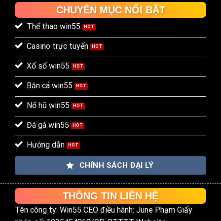
CHUYÊN MỤC NỔI BẬT
Thể thao win55
Casino trực tuyến
Xổ số win55
Bắn cá win55
Nổ hũ win55
Đá gà win55
Hướng dẫn
CHÍNH SÁCH ĐẠI LÝ
THÔNG TIN LIÊN HỆ
Tên công ty: Win55 CEO điều hành: June Phạm Giấy