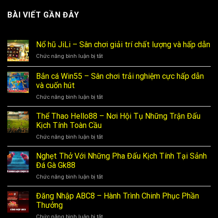
BÀI VIẾT GẦN ĐÂY
Nổ hũ JiLi – Sân chơi giải trí chất lượng và hấp dẫn
ở
Chức năng bình luận bị tắt
Nổ
hũ
Bắn cá Win55 – Sân chơi trải nghiệm cực hấp dẫn
JiLi
và cuốn hút
–
ở
Chức năng bình luận bị tắt
Sân
Bắn
chơi
cá
giải
Thể Thao Hello88 – Nơi Hội Tụ Những Trận Đấu
Win55
trí
Kịch Tính Toàn Cầu
–
chất
ở
Chức năng bình luận bị tắt
Sân
lượng
Thể
chơi
và
Thao
Nghẹt Thở Với Những Pha Đấu Kịch Tính Tại Sảnh
trải
hấp
Hello88
nghiệm
dẫn
Đá Gà Gk88
–
cực
ở
Chức năng bình luận bị tắt
Nơi
hấp
Nghẹt
Hội
dẫn
Thở
Đăng Nhập ABC8 – Hành Trình Chinh Phục Phần
Tụ
và
Với
Những
Thưởng
cuốn
Những
Trận
hút
ở
Chức năng bình luận bị tắt
Pha