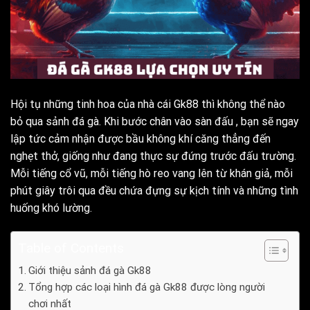
Hội tụ những tinh hoa của nhà cái Gk88 thì không thể nào
bỏ qua sảnh đá gà. Khi bước chân vào sàn đấu
, bạn sẽ ngay
lập tức cảm nhận được bầu không khí căng thẳng đến
nghẹt thở, giống như đang thực sự đứng trước đấu trường.
Mỗi tiếng cổ vũ, mỗi tiếng hò reo vang lên từ khán giả, mỗi
phút giây trôi qua đều chứa đựng sự kịch tính và những tình
huống khó lường.
Table of Contents
Giới thiệu sảnh đá gà Gk88
Tổng hợp các loại hình đá gà Gk88 được lòng người
chơi nhất