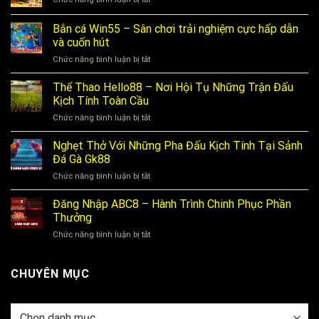
Nổ
hũ
Bắn cá Win55 – Sân chơi trải nghiệm cực hấp dẫn
JiLi
và cuốn hút
–
ở
Chức năng bình luận bị tắt
Sân
Bắn
chơi
cá
giải
Thể Thao Hello88 – Nơi Hội Tụ Những Trận Đấu
Win55
trí
Kịch Tính Toàn Cầu
–
chất
ở
Chức năng bình luận bị tắt
Sân
lượng
Thể
chơi
và
Thao
Nghẹt Thở Với Những Pha Đấu Kịch Tính Tại Sảnh
trải
hấp
Hello88
nghiệm
dẫn
Đá Gà Gk88
–
cực
ở
Chức năng bình luận bị tắt
Nơi
hấp
Nghẹt
Hội
dẫn
Thở
Đăng Nhập ABC8 – Hành Trình Chinh Phục Phần
Tụ
và
Với
Những
Thưởng
cuốn
Những
Trận
hút
ở
Chức năng bình luận bị tắt
Pha
Đấu
Đăng
Đấu
Kịch
Nhập
Kịch
Tính
ABC8
CHUYÊN MỤC
Tính
Toàn
–
Tại
Cầu
Hành
Sảnh
Trình
Đá
Chuyên
Chinh