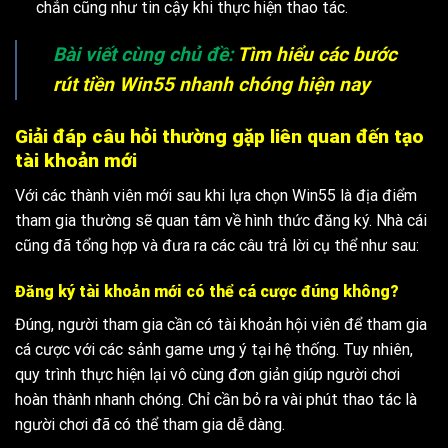
chắn cũng như tin cậy khi thực hiện thao tác.
Bài viết cùng chủ đề:
Tìm hiểu các bước
rút tiền Win55 nhanh chóng hiện nay
Giải đáp câu hỏi thường gặp liên quan đến tạo
tài khoản mới
Với các thành viên mới sau khi lựa chọn Win55 là địa điểm
tham gia thường sẽ quan tâm về hình thức đăng ký. Nhà cái
cũng đã tổng hợp và đưa ra các câu trả lời cụ thể như sau:
Đăng ký tài khoản mới có thể cá cược đúng không?
Đúng, người tham gia cần có tài khoản hội viên để tham gia
cá cược với các sảnh game ưng ý tại hệ thống. Tuy nhiên,
quy trình thực hiện lại vô cùng đơn giản giúp người chơi
hoàn thành nhanh chóng. Chỉ cần bỏ ra vài phút thao tác là
người chơi đã có thể tham gia dễ dàng.