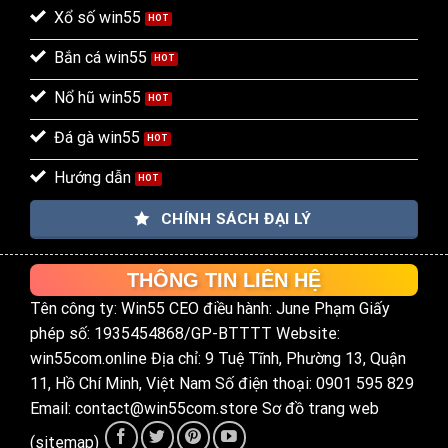
Xổ số win55
Bắn cá win55
Nổ hũ win55
Đá gà win55
Hướng dẫn
CHÍNH SÁCH ĐẠI LÝ
THÔNG TIN LIÊN HỆ
Tên công ty: Win55 CEO điều hành: June Phạm Giấy
phép số: 1935454868/GP-BTTTT Website:
win55com.online Địa chỉ: 9 Tuệ Tĩnh, Phường 13, Quận
11, Hồ Chí Minh, Việt Nam Số điện thoại: 0901 595 829
Email:
contact@win55com.store
Sơ đồ trang web
(sitemap)