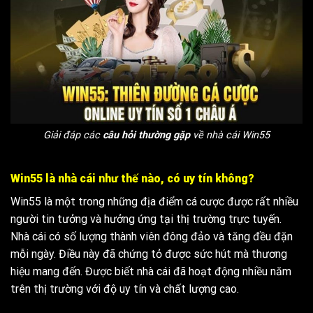
Giải đáp các
câu hỏi thường gặp
về nhà cái Win55
Win55 là nhà cái như thế nào, có uy tín không?
Win55 là một trong những địa điểm cá cược được rất nhiều
người tin tưởng và hưởng ứng tại thị trường trực tuyến.
Nhà cái có số lượng thành viên đông đảo và tăng đều đặn
mỗi ngày. Điều này đã chứng tỏ được sức hút mà thương
hiệu mang đến. Được biết nhà cái đã hoạt động nhiều năm
trên thị trường với độ uy tín và chất lượng cao.