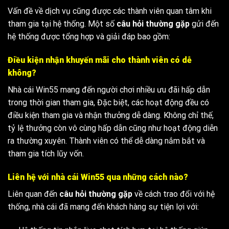
Vấn đề về dịch vụ cũng được các thành viên quan tâm khi
tham gia tại hệ thống. Một số
câu hỏi thường gặp
gửi đến
hệ thống được tổng hợp và giải đáp bao gồm:
Điều kiện nhận khuyến mãi cho thành viên có dễ
không?
Nhà cái Win55 mang đến người chơi nhiều ưu đãi hấp dẫn
trong thời gian tham gia, Đặc biệt, các hoạt động đều có
điều kiện tham gia và nhận thưởng dễ dàng. Không chỉ thế,
tỷ lệ thưởng còn vô cùng hấp dẫn cũng như hoạt động diễn
ra thường xuyên. Thành viên có thể dễ dàng nắm bắt và
tham gia tích lũy vốn.
Liên hệ với nhà cái Win55 qua những cách nào?
Liên quan đến
câu hỏi thường gặp
về cách trao đổi với hệ
thống, nhà cái đã mang đến khách hàng sự tiện lợi với: